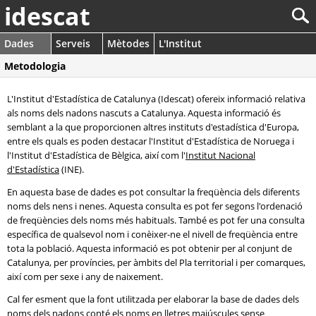
idescat
Dades
Serveis
Mètodes
L'Institut
Metodologia
L'Institut d'Estadística de Catalunya (Idescat) ofereix informació relativa
als noms dels nadons nascuts a Catalunya. Aquesta informació és
semblant a la que proporcionen altres instituts d'estadística d'Europa,
entre els quals es poden destacar l'Institut d'Estadística de Noruega i
l'Institut d'Estadística de Bèlgica, així com l'
Institut Nacional
d'Estadística
(INE).
En aquesta base de dades es pot consultar la freqüència dels diferents
noms dels nens i nenes. Aquesta consulta es pot fer segons l'ordenació
de freqüències dels noms més habituals. També es pot fer una consulta
específica de qualsevol nom i conèixer-ne el nivell de freqüència entre
tota la població. Aquesta informació es pot obtenir per al conjunt de
Catalunya, per províncies, per àmbits del Pla territorial i per comarques,
així com per sexe i any de naixement.
Cal fer esment que la font utilitzada per elaborar la base de dades dels
noms dels nadons conté els noms en lletres majúscules sense