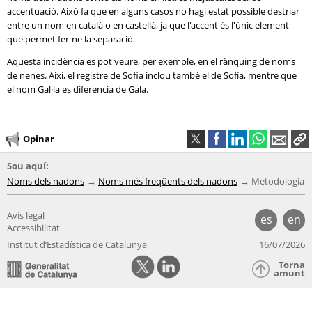
accentuació. Això fa que en alguns casos no hagi estat possible destriar
entre un nom en català o en castellà, ja que l'accent és l'únic element
que permet fer-ne la separació.
Aquesta incidència es pot veure, per exemple, en el rànquing de noms
de nenes. Així, el registre de Sofia inclou també el de Sofía, mentre que
el nom Gal·la es diferencia de Gala.
Opinar
Sou aquí:
Noms dels nadons
Noms més freqüents dels nadons
Metodologia
Avís legal
es
en
Accessibilitat
Institut d’Estadística de Catalunya
16/07/2026
Torna
amunt