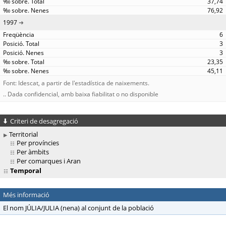
37,74
76,92
1997
6
3
3
23,35
45,11
Font: Idescat, a partir de l'estadística de naixements.
.. Dada confidencial, amb baixa fiabilitat o no disponible
Criteri de desagregació
Territorial
Per províncies
Per àmbits
Per comarques i Aran
Temporal
Més informació
El nom JÚLIA/JULIA (nena) al conjunt de la població