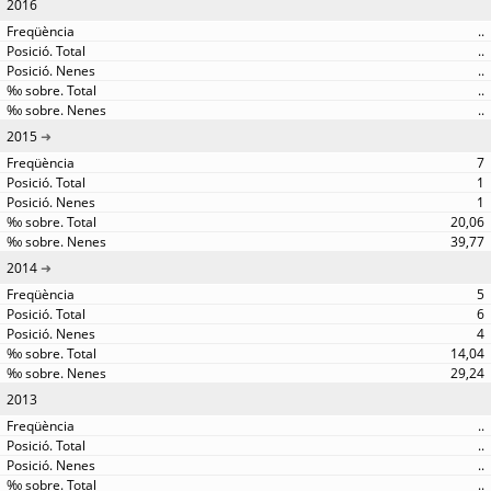
2016
..
..
..
..
..
2015
7
1
1
20,06
39,77
2014
5
6
4
14,04
29,24
2013
..
..
..
..