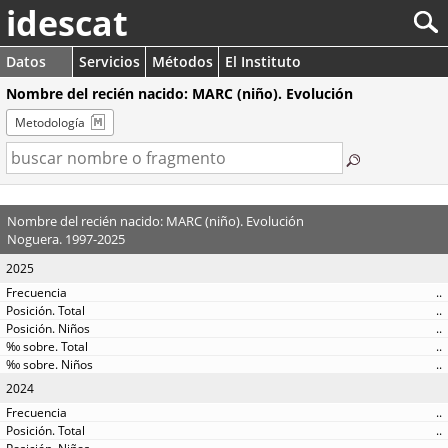
idescat
Datos
Servicios
Métodos
El Instituto
Nombre del recién nacido: MARC (niño). Evolución
Metodología
Nombre del recién nacido: MARC (niño). Evolución
Noguera. 1997-2025
2025
..
..
..
..
..
2024
..
..