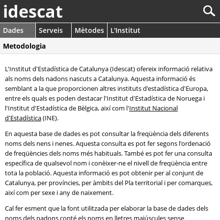
idescat
Dades
Serveis
Mètodes
L'Institut
Metodologia
L'Institut d'Estadística de Catalunya (Idescat) ofereix informació relativa
als noms dels nadons nascuts a Catalunya. Aquesta informació és
semblant a la que proporcionen altres instituts d'estadística d'Europa,
entre els quals es poden destacar l'Institut d'Estadística de Noruega i
l'Institut d'Estadística de Bèlgica, així com l'
Institut Nacional
d'Estadística
(INE).
En aquesta base de dades es pot consultar la freqüència dels diferents
noms dels nens i nenes. Aquesta consulta es pot fer segons l'ordenació
de freqüències dels noms més habituals. També es pot fer una consulta
específica de qualsevol nom i conèixer-ne el nivell de freqüència entre
tota la població. Aquesta informació es pot obtenir per al conjunt de
Catalunya, per províncies, per àmbits del Pla territorial i per comarques,
així com per sexe i any de naixement.
Cal fer esment que la font utilitzada per elaborar la base de dades dels
noms dels nadons conté els noms en lletres majúscules sense