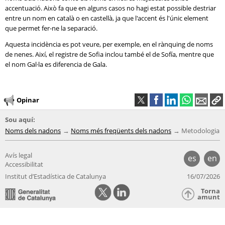
accentuació. Això fa que en alguns casos no hagi estat possible destriar
entre un nom en català o en castellà, ja que l'accent és l'únic element
que permet fer-ne la separació.
Aquesta incidència es pot veure, per exemple, en el rànquing de noms
de nenes. Així, el registre de Sofia inclou també el de Sofía, mentre que
el nom Gal·la es diferencia de Gala.
Opinar
Sou aquí:
Noms dels nadons
Noms més freqüents dels nadons
Metodologia
Avís legal
es
en
Accessibilitat
Institut d’Estadística de Catalunya
16/07/2026
Torna
amunt