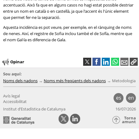
accentuació. Això fa que en alguns casos no hagi estat possible destriar
entre un nom en català o en castellà, ja que l'accent és l'únic element
que permet fer-ne la separació.
Aquesta incidència es pot veure, per exemple, en el rànquing de noms
de nenes. Així, el registre de Sofia inclou també el de Sofía, mentre que
el nom Gal·la es diferencia de Gala.
Opinar
Sou aquí:
Noms dels nadons
Noms més freqüents dels nadons
Metodologia
Avís legal
es
en
Accessibilitat
Institut d’Estadística de Catalunya
16/07/2026
Torna
amunt