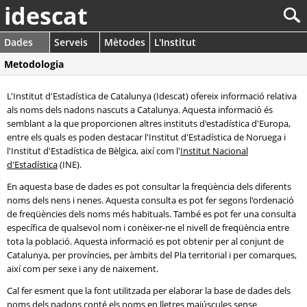
idescat
Dades
Serveis
Mètodes
L'Institut
Metodologia
L'Institut d'Estadística de Catalunya (Idescat) ofereix informació relativa
als noms dels nadons nascuts a Catalunya. Aquesta informació és
semblant a la que proporcionen altres instituts d'estadística d'Europa,
entre els quals es poden destacar l'Institut d'Estadística de Noruega i
l'Institut d'Estadística de Bèlgica, així com l'
Institut Nacional
d'Estadística
(INE).
En aquesta base de dades es pot consultar la freqüència dels diferents
noms dels nens i nenes. Aquesta consulta es pot fer segons l'ordenació
de freqüències dels noms més habituals. També es pot fer una consulta
específica de qualsevol nom i conèixer-ne el nivell de freqüència entre
tota la població. Aquesta informació es pot obtenir per al conjunt de
Catalunya, per províncies, per àmbits del Pla territorial i per comarques,
així com per sexe i any de naixement.
Cal fer esment que la font utilitzada per elaborar la base de dades dels
noms dels nadons conté els noms en lletres majúscules sense