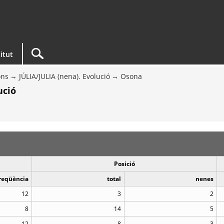
titut
ons
JÚLIA/JULIA (nena). Evolució
Osona
ució
Posició
reqüència
total
nenes
12
3
2
8
14
5
12
8
3