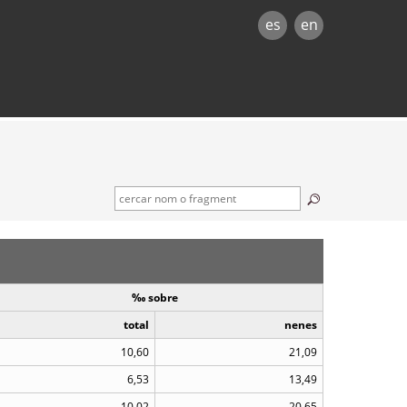
es
en
‰ sobre
total
nenes
10,60
21,09
6,53
13,49
10,02
20,65