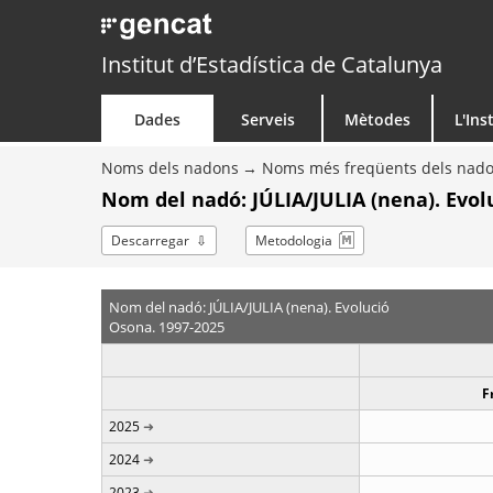
Institut d’Estadística de Catalunya
Dades
Serveis
Mètodes
L'Ins
Noms dels nadons
Noms més freqüents dels nad
Nom del nadó: JÚLIA/JULIA (nena). Evol
Descarregar
Metodologia
Nom del nadó: JÚLIA/JULIA (nena). Evolució
Osona. 1997-2025
F
2025
2024
2023