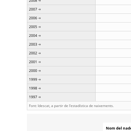
2008
2007
2006
2005
2004
2003
2002
2001
2000
1999
1998
1997
Font: Idescat, a partir de l'estadística de naixements.