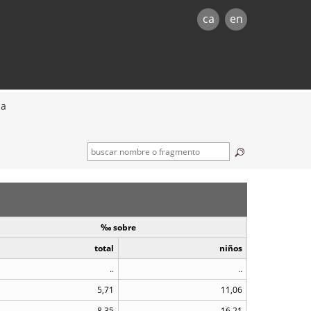
ca
en
na
‰ sobre
total
niños
..
..
5,71
11,06
8,35
16,21