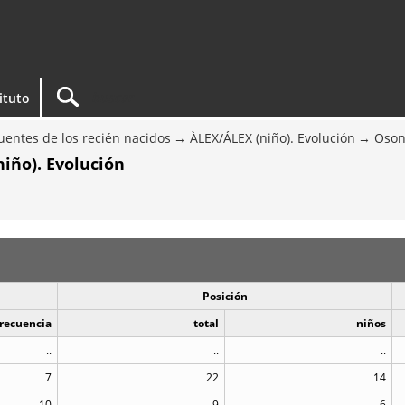
tituto
entes de los recién nacidos
ÀLEX/ÁLEX (niño). Evolución
Oso
iño). Evolución
Posición
recuencia
total
niños
..
..
..
7
22
14
10
9
6