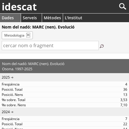
idescat
Dades
Serveis
Mètodes
L'Institut
Nom del nadó: MARC (nen). Evolució
Metodologia
Nom del nadó: MARC (nen). Evolució
Osona. 1997-2025
2025
4
36
13
3,53
7,10
2024
7
22