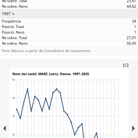
23,41
44,62
1997
34
1
1
27,01
50,45
Font: Idescat, a partir de l'estadística de naixements.