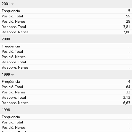
2001
5
59
28
3,81
7,80
2000
..
..
..
..
..
1999
4
64
32
3,13
6,63
1998
..
..
..