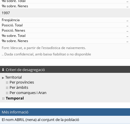
..
..
1997
..
..
..
..
..
Font: Idescat, a partir de l'estadística de naixements.
.. Dada confidencial, amb baixa fiabilitat o no disponible
Criteri de desagregació
Territorial
Per províncies
Per àmbits
Per comarques i Aran
Temporal
Més informació
El nom ABRIL (nena) al conjunt de la població