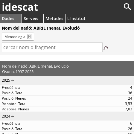
idescat
Dades
Serveis
Mètodes
L'Institut
Nom del nadó: ABRIL (nena). Evolució
Metodologia
Nom del nadó: ABRIL (nena). Evolució
Osona. 1997-2025
2025
4
36
24
3,53
7,03
2024
6
26