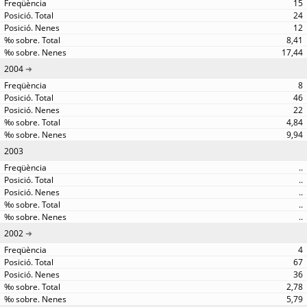
15
24
12
8,41
17,44
2004
8
46
22
4,84
9,94
2003
..
..
..
..
..
2002
4
67
36
2,78
5,79