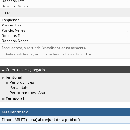
..
..
1997
..
..
..
..
..
Font: Idescat, a partir de l'estadística de naixements.
.. Dada confidencial, amb baixa fiabilitat o no disponible
Criteri de desagregació
Territorial
Per províncies
Per àmbits
Per comarques i Aran
Temporal
Més informació
El nom ARLET (nena) al conjunt de la població