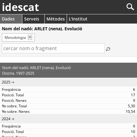
idescat
Dades
Serveis
Mètodes
L'Institut
Nom del nadó: ARLET (nena). Evolució
Metodologia
Nom del nadó: ARLET (nena). Evolució
Osona. 1997-2025
2025
6
17
9
5,30
10,54
2024
9
10