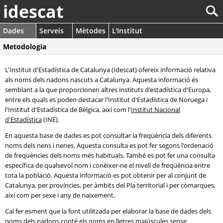
idescat
Dades
Serveis
Mètodes
L'Institut
Metodologia
L'Institut d'Estadística de Catalunya (Idescat) ofereix informació relativa
als noms dels nadons nascuts a Catalunya. Aquesta informació és
semblant a la que proporcionen altres instituts d'estadística d'Europa,
entre els quals es poden destacar l'Institut d'Estadística de Noruega i
l'Institut d'Estadística de Bèlgica, així com l'
Institut Nacional
d'Estadística
(INE).
En aquesta base de dades es pot consultar la freqüència dels diferents
noms dels nens i nenes. Aquesta consulta es pot fer segons l'ordenació
de freqüències dels noms més habituals. També es pot fer una consulta
específica de qualsevol nom i conèixer-ne el nivell de freqüència entre
tota la població. Aquesta informació es pot obtenir per al conjunt de
Catalunya, per províncies, per àmbits del Pla territorial i per comarques,
així com per sexe i any de naixement.
Cal fer esment que la font utilitzada per elaborar la base de dades dels
noms dels nadons conté els noms en lletres majúscules sense