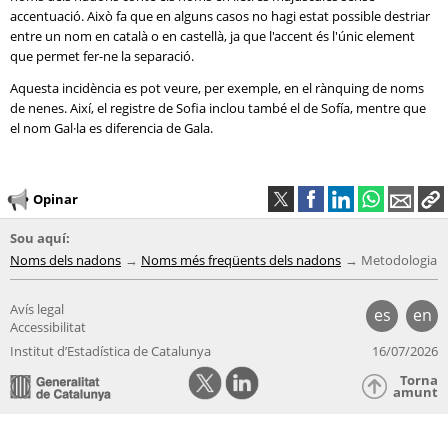
accentuació. Això fa que en alguns casos no hagi estat possible destriar
entre un nom en català o en castellà, ja que l'accent és l'únic element
que permet fer-ne la separació.
Aquesta incidència es pot veure, per exemple, en el rànquing de noms
de nenes. Així, el registre de Sofia inclou també el de Sofía, mentre que
el nom Gal·la es diferencia de Gala.
Opinar
Sou aquí:
Noms dels nadons
Noms més freqüents dels nadons
Metodologia
Avís legal
es
en
Accessibilitat
Institut d’Estadística de Catalunya
16/07/2026
Torna
amunt