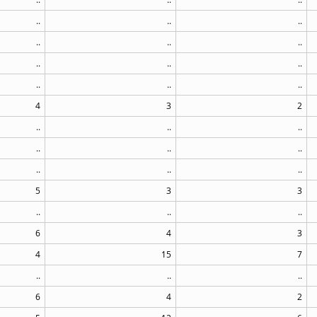
..
..
..
..
..
..
..
..
..
..
..
..
4
3
2
..
..
..
..
..
..
..
..
..
5
3
3
..
..
..
6
4
3
4
15
7
..
..
..
6
4
2