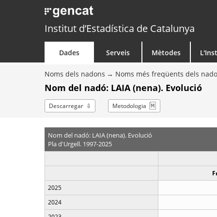
Institut d’Estadística de Catalunya
Dades
Serveis
Mètodes
L'Ins
Noms dels nadons
Noms més freqüents dels nad
Nom del nadó: LAIA (nena). Evolució
Descarregar
Metodologia
Nom del nadó: LAIA (nena). Evolució
Pla d'Urgell. 1997-2025
F
2025
2024
2023