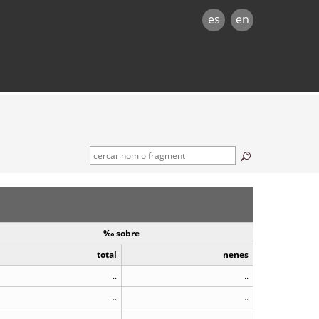
es
en
‰ sobre
total
nenes
..
..
..
..
..
..