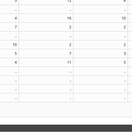
5
12
6
..
..
..
4
16
10
7
2
2
..
..
..
10
2
2
5
7
3
4
11
5
..
..
..
..
..
..
..
..
..
..
..
..