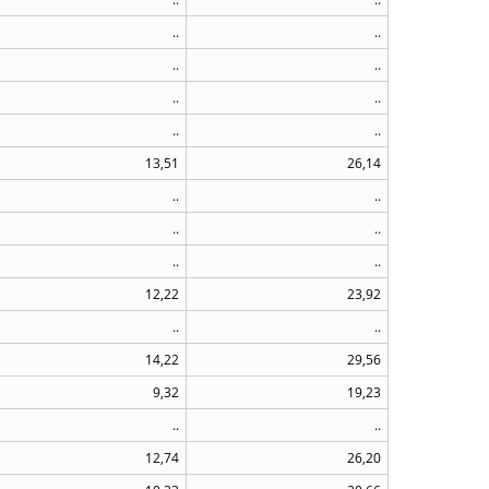
..
..
..
..
..
..
..
..
13,51
26,14
..
..
..
..
..
..
12,22
23,92
..
..
14,22
29,56
9,32
19,23
..
..
12,74
26,20