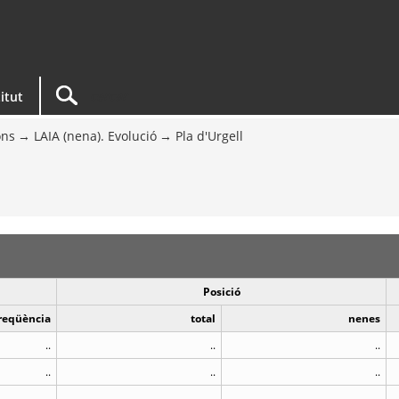
titut
ons
LAIA (nena). Evolució
Pla d'Urgell
Posició
reqüència
total
nenes
..
..
..
..
..
..
..
..
..