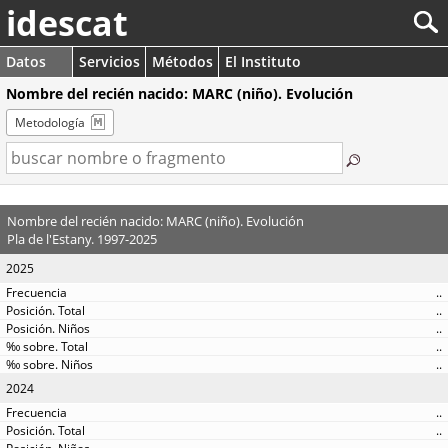
idescat
Datos
Servicios
Métodos
El Instituto
Nombre del recién nacido: MARC (niño). Evolución
Metodología
Nombre del recién nacido: MARC (niño). Evolución
Pla de l'Estany. 1997-2025
2025
..
..
..
..
..
2024
..
..