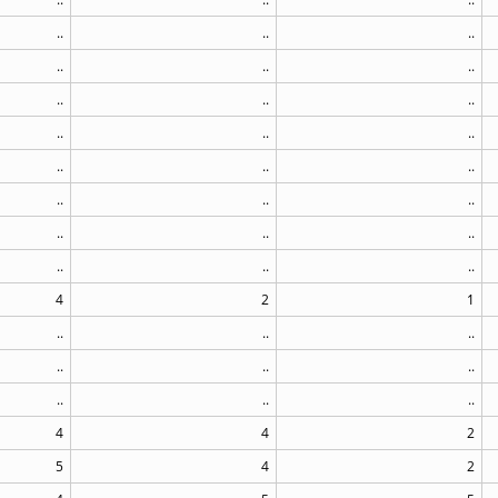
..
..
..
..
..
..
..
..
..
..
..
..
..
..
..
..
..
..
..
..
..
..
..
..
4
2
1
..
..
..
..
..
..
..
..
..
4
4
2
5
4
2