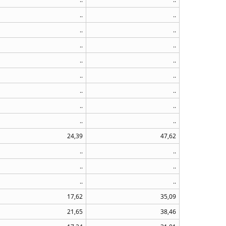
..
..
..
..
..
..
..
..
..
..
..
..
..
..
..
..
24,39
47,62
..
..
..
..
..
..
17,62
35,09
21,65
38,46