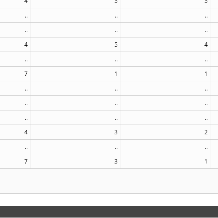
4
5
5
..
..
..
..
..
..
4
5
4
..
..
..
7
1
1
..
..
..
..
..
..
..
..
..
4
3
2
..
..
..
7
3
1