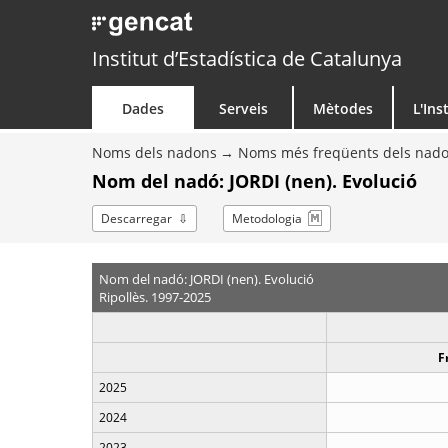
Institut d’Estadística de Catalunya
Dades
Serveis
Mètodes
L'Ins
Noms dels nadons
Noms més freqüents dels nad
Nom del nadó: JORDI (nen). Evolució
Descarregar
Metodologia
Nom del nadó: JORDI (nen). Evolució
Ripollès. 1997-2025
F
2025
2024
2023