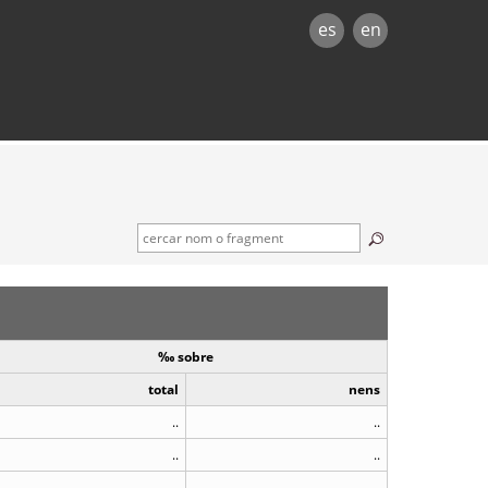
es
en
‰ sobre
total
nens
..
..
..
..
..
..