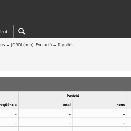
titut
ons
JORDI (nen). Evolució
Ripollès
Posició
reqüència
total
nens
..
..
..
..
..
..
..
..
..