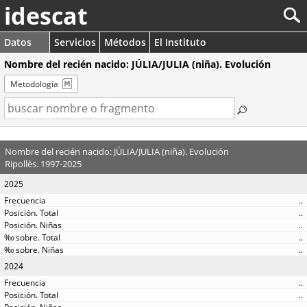
idescat
Datos
Servicios
Métodos
El Instituto
Nombre del recién nacido: JÚLIA/JULIA (niña). Evolución
Metodología
Nombre del recién nacido: JÚLIA/JULIA (niña). Evolución
Ripollès. 1997-2025
2025
..
..
..
..
..
2024
..
..