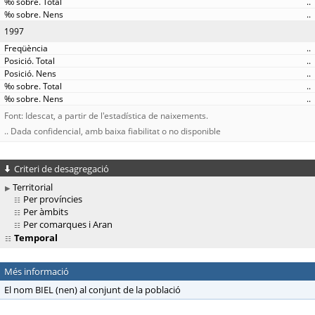
..
..
1997
..
..
..
..
..
Font: Idescat, a partir de l'estadística de naixements.
.. Dada confidencial, amb baixa fiabilitat o no disponible
Criteri de desagregació
Territorial
Per províncies
Per àmbits
Per comarques i Aran
Temporal
Més informació
El nom BIEL (nen) al conjunt de la població