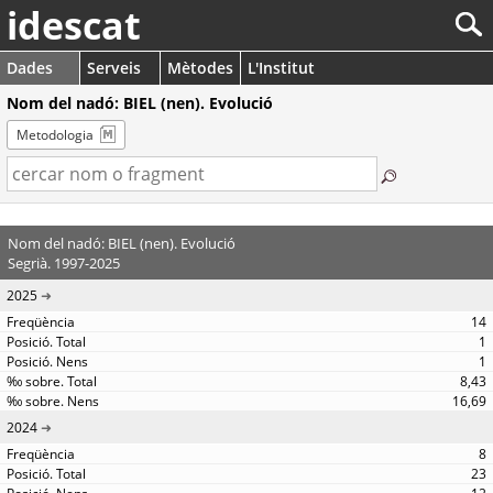
idescat
Dades
Serveis
Mètodes
L'Institut
Nom del nadó: BIEL (nen). Evolució
Metodologia
Nom del nadó: BIEL (nen). Evolució
Segrià. 1997-2025
2025
14
1
1
8,43
16,69
2024
8
23