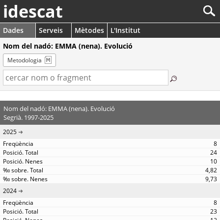
idescat
Dades
Serveis
Mètodes
L'Institut
Nom del nadó: EMMA (nena). Evolució
Metodologia
Nom del nadó: EMMA (nena). Evolució
Segrià. 1997-2025
2025
8
24
10
4,82
9,73
2024
8
23