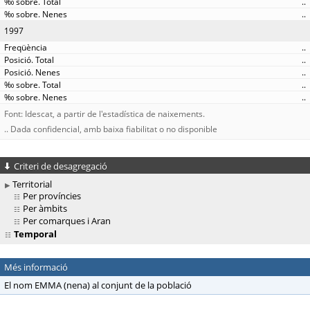
..
..
1997
..
..
..
..
..
Font: Idescat, a partir de l'estadística de naixements.
.. Dada confidencial, amb baixa fiabilitat o no disponible
Criteri de desagregació
Territorial
Per províncies
Per àmbits
Per comarques i Aran
Temporal
Més informació
El nom EMMA (nena) al conjunt de la població