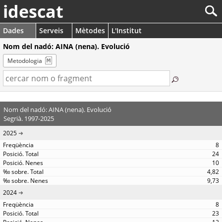
idescat
Dades
Serveis
Mètodes
L'Institut
Nom del nadó: AINA (nena). Evolució
Metodologia
Nom del nadó: AINA (nena). Evolució
Segrià. 1997-2025
2025
8
24
10
4,82
9,73
2024
8
23