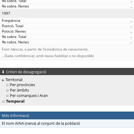
..
..
1997
..
..
..
..
..
Font: Idescat, a partir de l'estadística de naixements.
.. Dada confidencial, amb baixa fiabilitat o no disponible
Criteri de desagregació
Territorial
Per províncies
Per àmbits
Per comarques i Aran
Temporal
Més informació
El nom AINA (nena) al conjunt de la població