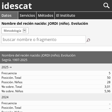
idescat
Datos
Servicios
Métodos
El Instituto
Nombre del recién nacido: JORDI (niño). Evolución
Metodología
Nombre del recién nacido: JORDI (niño). Evolución
Segrià. 1997-2025
2025
5
50
28
3,01
5,96
2024
..
..