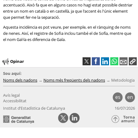
accentuació. Això fa que en alguns casos no hagi estat possible destriar
entre un nom en català o en castellà, ja que l'accent és l'únic element
que permet fer-ne la separació.
Aquesta incidència es pot veure, per exemple, en el rànquing de noms
de nenes. Així, el registre de Sofia inclou també el de Sofía, mentre que
el nom Gal·la es diferencia de Gala.
Opinar
Sou aquí:
Noms dels nadons
Noms més freqüents dels nadons
Metodologia
Avís legal
es
en
Accessibilitat
Institut d’Estadística de Catalunya
16/07/2026
Torna
amunt