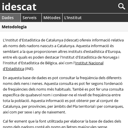
idescat
Dades
Serveis
Mètodes
L'Institut
Metodologia
L'Institut d'Estadística de Catalunya (Idescat) ofereix informació relativa
als noms dels nadons nascuts a Catalunya. Aquesta informació és
semblant a la que proporcionen altres instituts d'estadística d'Europa,
entre els quals es poden destacar l'Institut d'Estadística de Noruega i
l'Institut d'Estadística de Bèlgica, així com l'
Institut Nacional
d'Estadística
(INE).
En aquesta base de dades es pot consultar la freqüència dels diferents
noms dels nens i nenes. Aquesta consulta es pot fer segons l'ordenació
de freqüències dels noms més habituals. També es pot fer una consulta
específica de qualsevol nom i conèixer-ne el nivell de freqüència entre
tota la població. Aquesta informació es pot obtenir per al conjunt de
Catalunya, per províncies, per àmbits del Pla territorial i per comarques,
així com per sexe i any de naixement.
Cal fer esment que la font utilitzada per elaborar la base de dades dels
noms dels nadons conté els noms en lletres majúscules sense