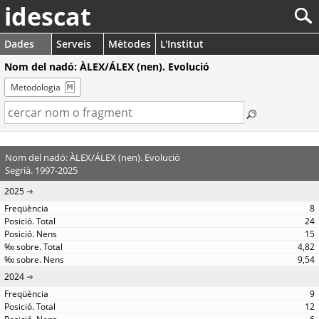
idescat
Dades
Serveis
Mètodes
L'Institut
Nom del nadó: ÀLEX/ÁLEX (nen). Evolució
Metodologia
Nom del nadó: ÀLEX/ÁLEX (nen). Evolució
Segrià. 1997-2025
2025
8
24
15
4,82
9,54
2024
9
12