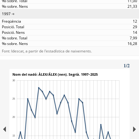
11,00
21,33
1997
12
29
14
7,99
16,28
Font: Idescat, a partir de l'estadística de naixements.