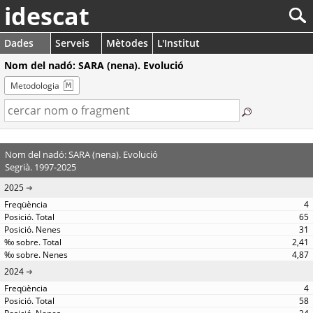
idescat
Dades
Serveis
Mètodes
L'Institut
Nom del nadó: SARA (nena). Evolució
Metodologia
Nom del nadó: SARA (nena). Evolució
Segrià. 1997-2025
2025
4
65
31
2,41
4,87
2024
4
58