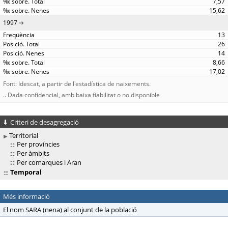
7,57
15,62
1997
13
26
14
8,66
17,02
Font: Idescat, a partir de l'estadística de naixements.
.. Dada confidencial, amb baixa fiabilitat o no disponible
Criteri de desagregació
Territorial
Per províncies
Per àmbits
Per comarques i Aran
Temporal
Més informació
El nom SARA (nena) al conjunt de la població