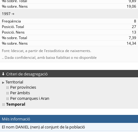
9,89
19,06
1997
8
27
13
7,39
14,34
Font: Idescat, a partir de l'estadística de naixements.
.. Dada confidencial, amb baixa fiabilitat o no disponible
Criteri de desagregació
Territorial
Per províncies
Per àmbits
Per comarques i Aran
Temporal
Més informació
El nom DANIEL (nen) al conjunt de la població