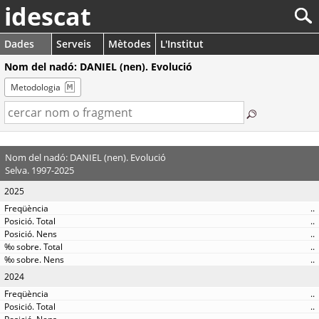
idescat
Dades
Serveis
Mètodes
L'Institut
Nom del nadó: DANIEL (nen). Evolució
Metodologia
Nom del nadó: DANIEL (nen). Evolució
Selva. 1997-2025
2025
..
..
..
..
..
2024
..
..