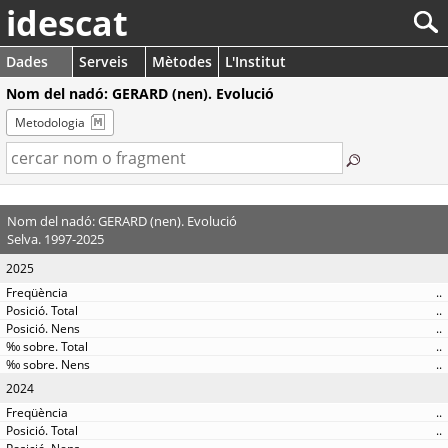
idescat
Dades
Serveis
Mètodes
L'Institut
Nom del nadó: GERARD (nen). Evolució
Metodologia
Nom del nadó: GERARD (nen). Evolució
Selva. 1997-2025
2025
..
..
..
..
..
2024
..
..