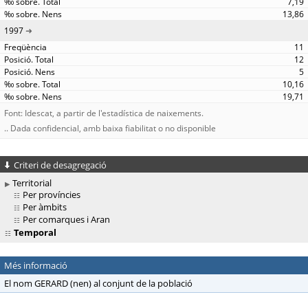
7,19
13,86
1997
11
12
5
10,16
19,71
Font: Idescat, a partir de l'estadística de naixements.
.. Dada confidencial, amb baixa fiabilitat o no disponible
Criteri de desagregació
Territorial
Per províncies
Per àmbits
Per comarques i Aran
Temporal
Més informació
El nom GERARD (nen) al conjunt de la població