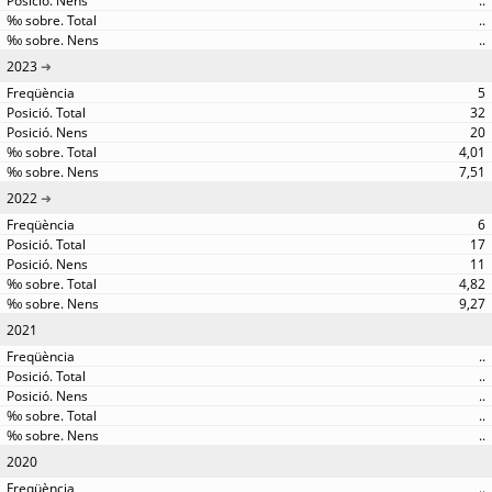
..
..
..
2023
5
32
20
4,01
7,51
2022
6
17
11
4,82
9,27
2021
..
..
..
..
..
2020
..