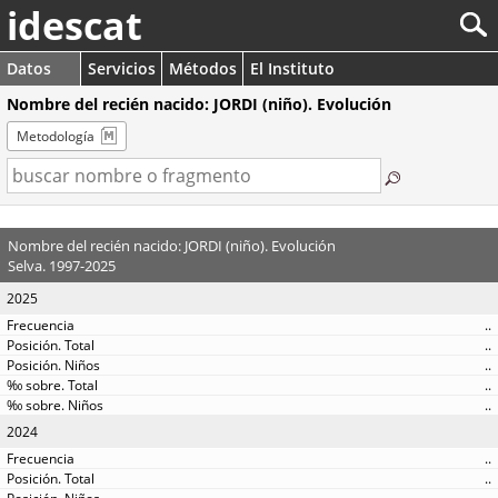
idescat
Datos
Servicios
Métodos
El Instituto
Nombre del recién nacido: JORDI (niño). Evolución
Metodología
Nombre del recién nacido: JORDI (niño). Evolución
Selva. 1997-2025
2025
..
..
..
..
..
2024
..
..