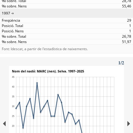
28,78
55,46
1997
29
1
1
26,78
51,97
Font: Idescat, a partir de l'estadística de naixements.