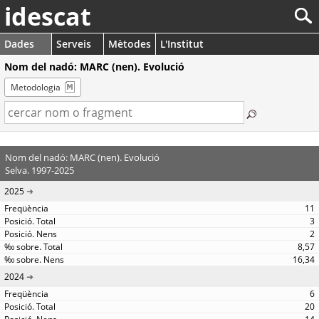
idescat
Dades
Serveis
Mètodes
L'Institut
Nom del nadó: MARC (nen). Evolució
Metodologia
Nom del nadó: MARC (nen). Evolució
Selva. 1997-2025
2025
11
3
2
8,57
16,34
2024
6
20