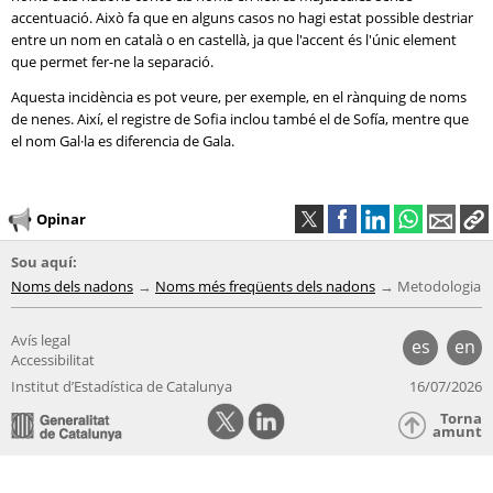
accentuació. Això fa que en alguns casos no hagi estat possible destriar
entre un nom en català o en castellà, ja que l'accent és l'únic element
que permet fer-ne la separació.
Aquesta incidència es pot veure, per exemple, en el rànquing de noms
de nenes. Així, el registre de Sofia inclou també el de Sofía, mentre que
el nom Gal·la es diferencia de Gala.
Opinar
Sou aquí:
Noms dels nadons
Noms més freqüents dels nadons
Metodologia
Avís legal
es
en
Accessibilitat
Institut d’Estadística de Catalunya
16/07/2026
Torna
amunt