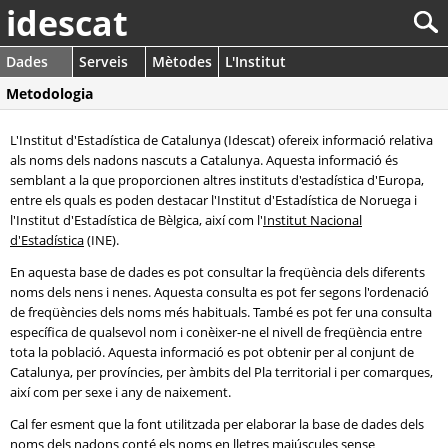
idescat
Dades
Serveis
Mètodes
L'Institut
Metodologia
L'Institut d'Estadística de Catalunya (Idescat) ofereix informació relativa
als noms dels nadons nascuts a Catalunya. Aquesta informació és
semblant a la que proporcionen altres instituts d'estadística d'Europa,
entre els quals es poden destacar l'Institut d'Estadística de Noruega i
l'Institut d'Estadística de Bèlgica, així com l'
Institut Nacional
d'Estadística
(INE).
En aquesta base de dades es pot consultar la freqüència dels diferents
noms dels nens i nenes. Aquesta consulta es pot fer segons l'ordenació
de freqüències dels noms més habituals. També es pot fer una consulta
específica de qualsevol nom i conèixer-ne el nivell de freqüència entre
tota la població. Aquesta informació es pot obtenir per al conjunt de
Catalunya, per províncies, per àmbits del Pla territorial i per comarques,
així com per sexe i any de naixement.
Cal fer esment que la font utilitzada per elaborar la base de dades dels
noms dels nadons conté els noms en lletres majúscules sense