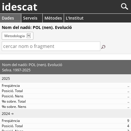
idescat
Dades
Serveis
Mètodes
L'Institut
Nom del nadó: POL (nen). Evolució
Metodologia
Nom del nadó: POL (nen). Evolució
Selva. 1997-2025
2025
..
..
..
..
..
2024
9
4