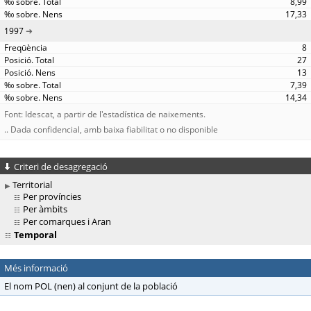
8,99
17,33
1997
8
27
13
7,39
14,34
Font: Idescat, a partir de l'estadística de naixements.
.. Dada confidencial, amb baixa fiabilitat o no disponible
Criteri de desagregació
Territorial
Per províncies
Per àmbits
Per comarques i Aran
Temporal
Més informació
El nom POL (nen) al conjunt de la població