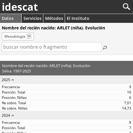
idescat
Datos
Servicios
Métodos
El Instituto
Nombre del recién nacido: ARLET (niña). Evolución
Metodología
Nombre del recién nacido: ARLET (niña). Evolución
Selva. 1997-2025
2025
9
10
6
7,01
14,73
2024
8
7