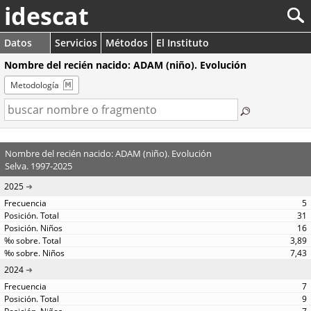
idescat
Datos
Servicios
Métodos
El Instituto
Nombre del recién nacido: ADAM (niño). Evolución
Metodología
Nombre del recién nacido: ADAM (niño). Evolución
Selva. 1997-2025
2025
5
31
16
3,89
7,43
2024
7
9