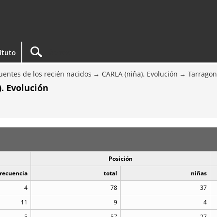
tituto
entes de los recién nacidos
CARLA (niña). Evolución
Tarragon
. Evolución
Posición
recuencia
total
niñas
4
78
37
11
9
4
5
57
27