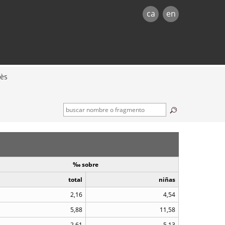
ca
en
ès
‰ sobre
total
niñas
2,16
4,54
5,88
11,58
2,61
5,13