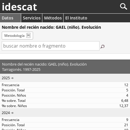
idescat
Datos
Servicios
Métodos
El Instituto
Nombre del recién nacido: GAEL (niño). Evolución
Metodología
Nombre del recién nacido: GAEL (niño). Evolución
Tarragonès. 1997-2025
2025
12
5
4
6,48
12,37
2024
9
21