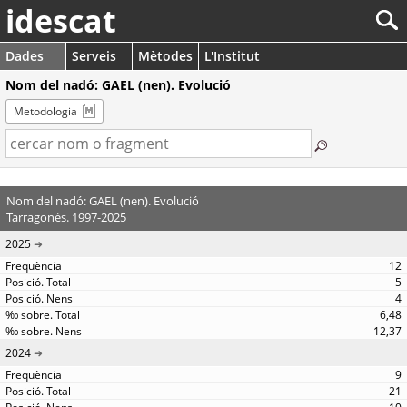
idescat
Dades
Serveis
Mètodes
L'Institut
Nom del nadó: GAEL (nen). Evolució
Metodologia
Nom del nadó: GAEL (nen). Evolució
Tarragonès. 1997-2025
2025
12
5
4
6,48
12,37
2024
9
21