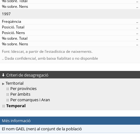
..
..
1997
..
..
..
..
..
Font: Idescat, a partir de l'estadística de naixements.
.. Dada confidencial, amb baixa fiabilitat o no disponible
Criteri de desagregació
Territorial
Per províncies
Per àmbits
Per comarques i Aran
Temporal
Més informació
El nom GAEL (nen) al conjunt de la població