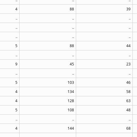
4
88
39
..
..
..
..
..
..
..
..
..
5
88
44
..
..
..
9
45
23
..
..
..
5
103
46
4
134
58
4
128
63
5
108
48
..
..
..
4
144
68