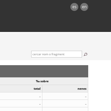
es
en
‰ sobre
total
nenes
..
..
..
..
..
..