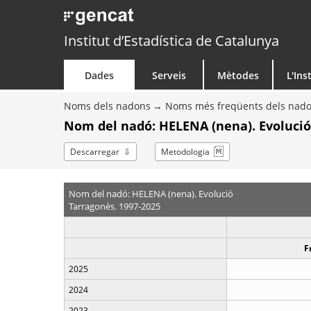
Institut d’Estadística de Catalunya
Dades
Serveis
Mètodes
L'Ins
Noms dels nadons
Noms més freqüents dels nad
Nom del nadó: HELENA (nena). Evolució
Descarregar
Metodologia
Nom del nadó: HELENA (nena). Evolució
Tarragonès. 1997-2025
F
2025
2024
2023