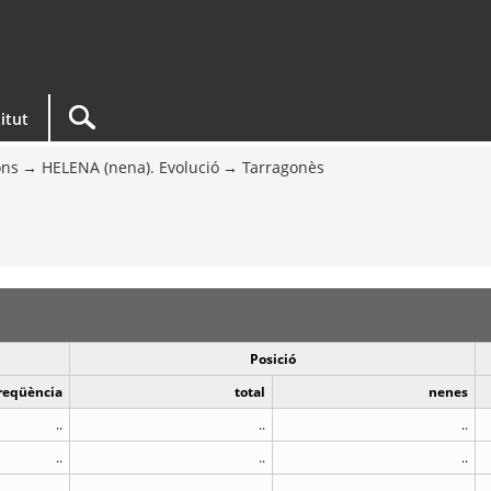
titut
ons
HELENA (nena). Evolució
Tarragonès
Posició
reqüència
total
nenes
..
..
..
..
..
..
..
..
..