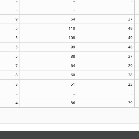
..
..
..
..
..
..
9
64
27
5
110
49
5
108
49
5
99
48
5
88
37
7
64
29
8
60
28
8
51
23
..
..
..
4
86
39