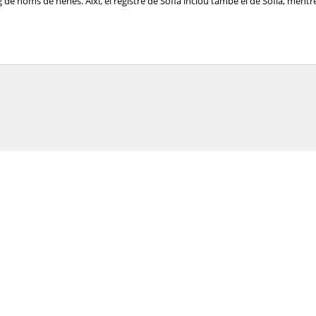
de noms de nenes. Així, el registre de Sofia inclou també el de Sofía, mentre