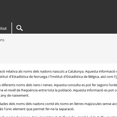
titut
ons
rmació relativa als noms dels nadons nascuts a Catalunya. Aquesta informació 
itut d'Estadística de Noruega i l'Institut d'Estadística de Bèlgica, així com l'
s diferents noms dels nens i nenes. Aquesta consulta es pot fer segons l'or
e el nivell de freqüència entre tota la població. Aquesta informació es pot o
 i any de naixement.
e dades dels noms dels nadons conté els noms en lletres majúscules sense acc
 és l'únic element que permet fer-ne la separació.