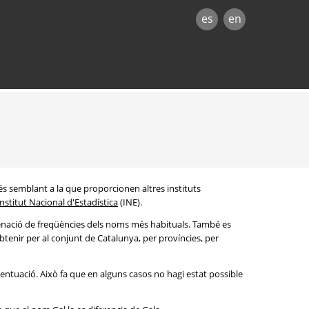
es
en
és semblant a la que proporcionen altres instituts
Institut Nacional d'Estadística
(INE).
denació de freqüències dels noms més habituals. També es
btenir per al conjunt de Catalunya, per províncies, per
entuació. Això fa que en alguns casos no hagi estat possible