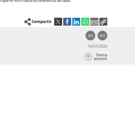
 que el nom Gal·la es diferencia de Gala.
Compartir
es
en
16/07/2026
Torna
amunt