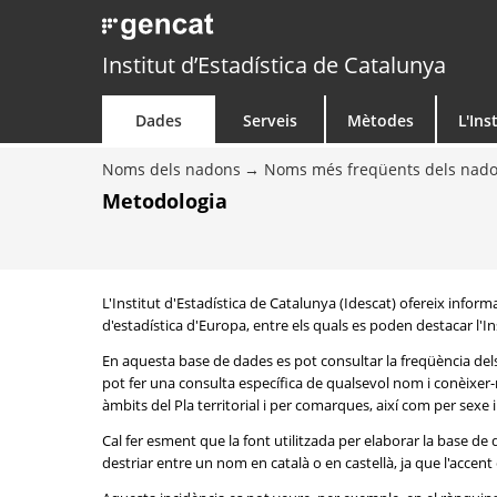
Institut d’Estadística de Catalunya
Dades
Serveis
Mètodes
L'Ins
Noms dels nadons
Noms més freqüents dels nad
Metodologia
L'Institut d'Estadística de Catalunya (Idescat) ofereix info
d'estadística d'Europa, entre els quals es poden destacar l'Inst
En aquesta base de dades es pot consultar la freqüència del
pot fer una consulta específica de qualsevol nom i conèixer-n
àmbits del Pla territorial i per comarques, així com per sexe
Cal fer esment que la font utilitzada per elaborar la base d
destriar entre un nom en català o en castellà, ja que l'accent