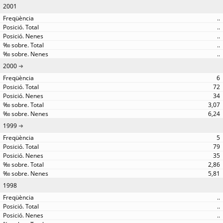
2001
..
..
..
..
..
2000
6
72
34
3,07
6,24
1999
5
79
35
2,86
5,81
1998
..
..
..