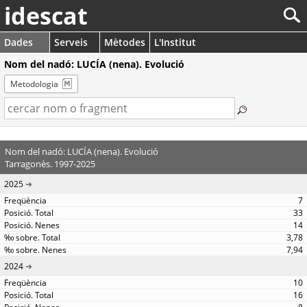
idescat
Dades
Serveis
Mètodes
L'Institut
Nom del nadó: LUCÍA (nena). Evolució
Metodologia
Nom del nadó: LUCÍA (nena). Evolució
Tarragonès. 1997-2025
2025
7
33
14
3,78
7,94
2024
10
16