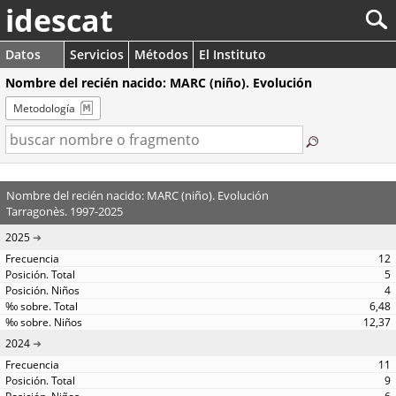
idescat
Datos
Servicios
Métodos
El Instituto
Nombre del recién nacido: MARC (niño). Evolución
Metodología
Nombre del recién nacido: MARC (niño). Evolución
Tarragonès. 1997-2025
2025
12
5
4
6,48
12,37
2024
11
9