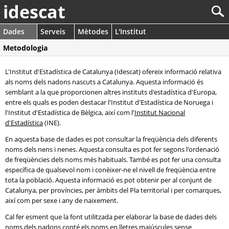
idescat
Dades
Serveis
Mètodes
L'Institut
Metodologia
L'Institut d'Estadística de Catalunya (Idescat) ofereix informació relativa
als noms dels nadons nascuts a Catalunya. Aquesta informació és
semblant a la que proporcionen altres instituts d'estadística d'Europa,
entre els quals es poden destacar l'Institut d'Estadística de Noruega i
l'Institut d'Estadística de Bèlgica, així com l'
Institut Nacional
d'Estadística
(INE).
En aquesta base de dades es pot consultar la freqüència dels diferents
noms dels nens i nenes. Aquesta consulta es pot fer segons l'ordenació
de freqüències dels noms més habituals. També es pot fer una consulta
específica de qualsevol nom i conèixer-ne el nivell de freqüència entre
tota la població. Aquesta informació es pot obtenir per al conjunt de
Catalunya, per províncies, per àmbits del Pla territorial i per comarques,
així com per sexe i any de naixement.
Cal fer esment que la font utilitzada per elaborar la base de dades dels
noms dels nadons conté els noms en lletres majúscules sense