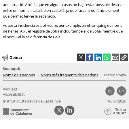
accentuació. Això fa que en alguns casos no hagi estat possible destriar
entre un nom en català o en castellà, ja que l'accent és l'únic element
que permet fer-ne la separació.
Aquesta incidència es pot veure, per exemple, en el rànquing de noms
de nenes. Així, el registre de Sofia inclou també el de Sofía, mentre que
el nom Gal·la es diferencia de Gala.
Opinar
Sou aquí:
Noms dels nadons
Noms més freqüents dels nadons
Metodologia
Avís legal
es
en
Accessibilitat
Institut d’Estadística de Catalunya
16/07/2026
Torna
amunt