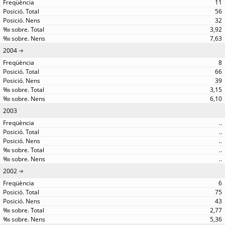
11
56
32
3,92
7,63
2004
8
66
39
3,15
6,10
2003
..
..
..
..
..
2002
6
75
43
2,77
5,36