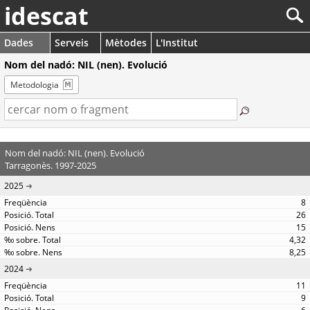
idescat
Dades
Serveis
Mètodes
L'Institut
Nom del nadó: NIL (nen). Evolució
Metodologia
Nom del nadó: NIL (nen). Evolució
Tarragonès. 1997-2025
2025
8
26
15
4,32
8,25
2024
11
9