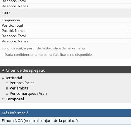
..
..
1997
..
..
..
..
..
Font: Idescat, a partir de l'estadística de naixements.
.. Dada confidencial, amb baixa fiabilitat o no disponible
Criteri de desagregació
Territorial
Per províncies
Per àmbits
Per comarques i Aran
Temporal
Més informació
El nom NOA (nena) al conjunt de la població