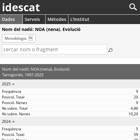
idescat
Dades
Serveis
Mètodes
L'Institut
Nom del nadó: NOA (nena). Evolució
Metodologia
Nom del nadó: NOA (nena). Evolució
Tarragonès. 1997-2025
2025
9
20
9
4,86
10,20
2024
5
59