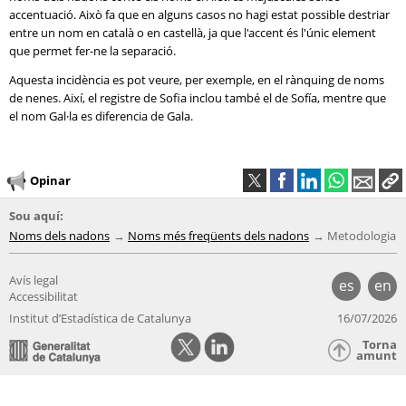
accentuació. Això fa que en alguns casos no hagi estat possible destriar
entre un nom en català o en castellà, ja que l'accent és l'únic element
que permet fer-ne la separació.
Aquesta incidència es pot veure, per exemple, en el rànquing de noms
de nenes. Així, el registre de Sofia inclou també el de Sofía, mentre que
el nom Gal·la es diferencia de Gala.
Opinar
Sou aquí:
Noms dels nadons
Noms més freqüents dels nadons
Metodologia
Avís legal
es
en
Accessibilitat
Institut d’Estadística de Catalunya
16/07/2026
Torna
amunt