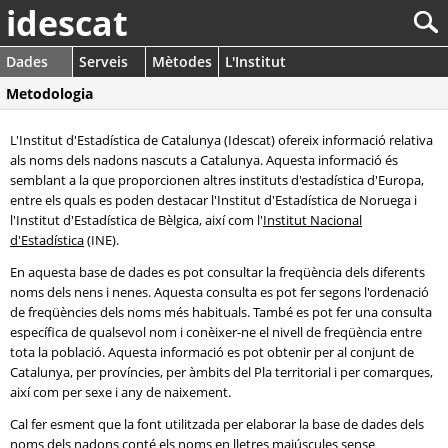
idescat
Dades
Serveis
Mètodes
L'Institut
Metodologia
L'Institut d'Estadística de Catalunya (Idescat) ofereix informació relativa
als noms dels nadons nascuts a Catalunya. Aquesta informació és
semblant a la que proporcionen altres instituts d'estadística d'Europa,
entre els quals es poden destacar l'Institut d'Estadística de Noruega i
l'Institut d'Estadística de Bèlgica, així com l'
Institut Nacional
d'Estadística
(INE).
En aquesta base de dades es pot consultar la freqüència dels diferents
noms dels nens i nenes. Aquesta consulta es pot fer segons l'ordenació
de freqüències dels noms més habituals. També es pot fer una consulta
específica de qualsevol nom i conèixer-ne el nivell de freqüència entre
tota la població. Aquesta informació es pot obtenir per al conjunt de
Catalunya, per províncies, per àmbits del Pla territorial i per comarques,
així com per sexe i any de naixement.
Cal fer esment que la font utilitzada per elaborar la base de dades dels
noms dels nadons conté els noms en lletres majúscules sense