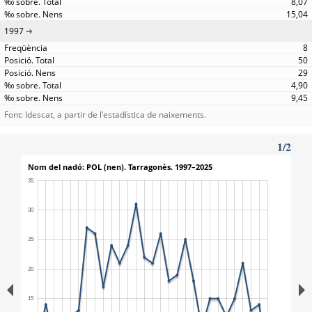
8,07
15,04
1997
8
50
29
4,90
9,45
Font: Idescat, a partir de l'estadística de naixements.