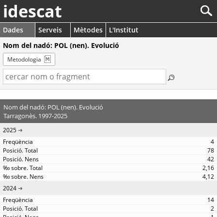
idescat
Dades
Serveis
Mètodes
L'Institut
Nom del nadó: POL (nen). Evolució
Metodologia
Nom del nadó: POL (nen). Evolució
Tarragonès. 1997-2025
2025
4
78
42
2,16
4,12
2024
14
2