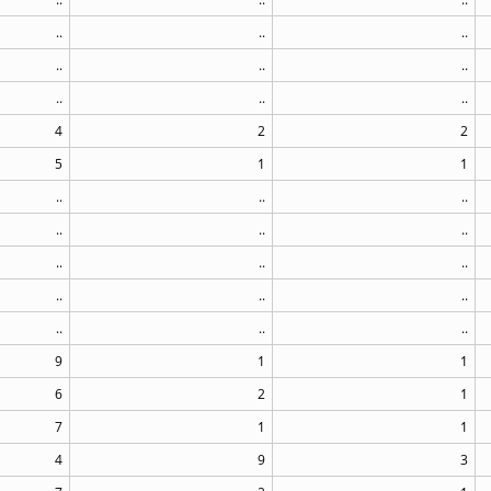
..
..
..
..
..
..
..
..
..
4
2
2
5
1
1
..
..
..
..
..
..
..
..
..
..
..
..
..
..
..
9
1
1
6
2
1
7
1
1
4
9
3