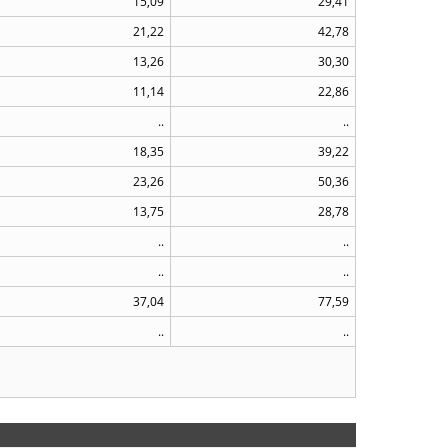
15,09
29,41
21,22
42,78
13,26
30,30
11,14
22,86
..
..
18,35
39,22
23,26
50,36
13,75
28,78
..
..
..
..
37,04
77,59
..
..