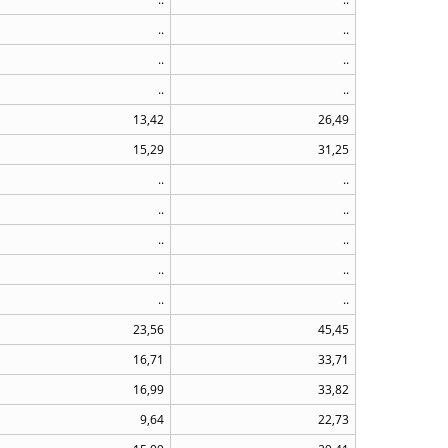
..
..
..
..
..
..
13,42
26,49
15,29
31,25
..
..
..
..
..
..
..
..
..
..
23,56
45,45
16,71
33,71
16,99
33,82
9,64
22,73