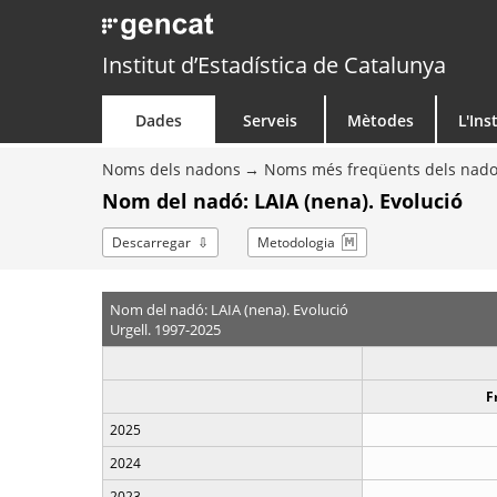
Institut d’Estadística de Catalunya
Dades
Serveis
Mètodes
L'Ins
Noms dels nadons
Noms més freqüents dels nad
Nom del nadó: LAIA (nena). Evolució
Descarregar
Metodologia
Nom del nadó: LAIA (nena). Evolució
Urgell. 1997-2025
F
2025
2024
2023