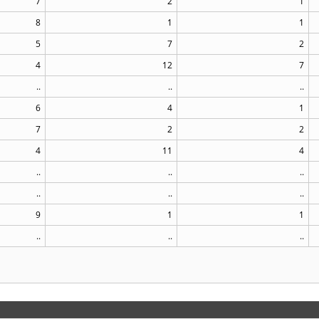
7
2
1
8
1
1
5
7
2
4
12
7
..
..
..
6
4
1
7
2
2
4
11
4
..
..
..
..
..
..
9
1
1
..
..
..