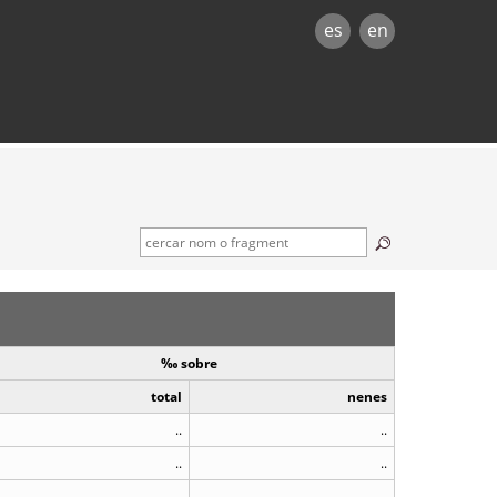
es
en
‰ sobre
total
nenes
..
..
..
..
..
..