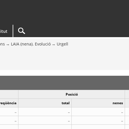
titut
ons
LAIA (nena). Evolució
Urgell
Posició
reqüència
total
nenes
..
..
..
..
..
..
..
..
..