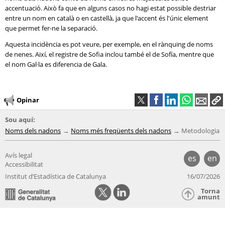
accentuació. Això fa que en alguns casos no hagi estat possible destriar
entre un nom en català o en castellà, ja que l'accent és l'únic element
que permet fer-ne la separació.
Aquesta incidència es pot veure, per exemple, en el rànquing de noms
de nenes. Així, el registre de Sofia inclou també el de Sofía, mentre que
el nom Gal·la es diferencia de Gala.
Opinar
Sou aquí:
Noms dels nadons
Noms més freqüents dels nadons
Metodologia
Avís legal
es
en
Accessibilitat
Institut d’Estadística de Catalunya
16/07/2026
Torna
amunt