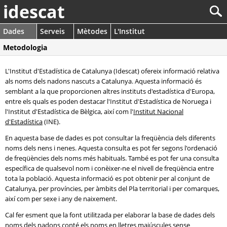
idescat
Dades
Serveis
Mètodes
L'Institut
Metodologia
L'Institut d'Estadística de Catalunya (Idescat) ofereix informació relativa
als noms dels nadons nascuts a Catalunya. Aquesta informació és
semblant a la que proporcionen altres instituts d'estadística d'Europa,
entre els quals es poden destacar l'Institut d'Estadística de Noruega i
l'Institut d'Estadística de Bèlgica, així com l'
Institut Nacional
d'Estadística
(INE).
En aquesta base de dades es pot consultar la freqüència dels diferents
noms dels nens i nenes. Aquesta consulta es pot fer segons l'ordenació
de freqüències dels noms més habituals. També es pot fer una consulta
específica de qualsevol nom i conèixer-ne el nivell de freqüència entre
tota la població. Aquesta informació es pot obtenir per al conjunt de
Catalunya, per províncies, per àmbits del Pla territorial i per comarques,
així com per sexe i any de naixement.
Cal fer esment que la font utilitzada per elaborar la base de dades dels
noms dels nadons conté els noms en lletres majúscules sense