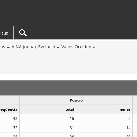
titut
ons
AINA (nena). Evolució
Vallès Occidental
Posició
reqüència
total
nenes
42
16
6
32
31
14
28
36
20