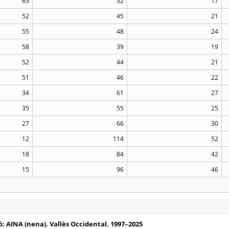
63
32
17
52
45
21
55
48
24
58
39
19
52
44
21
51
46
22
34
61
27
35
55
25
27
66
30
12
114
52
18
84
42
15
96
46