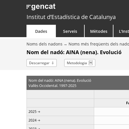
Institut d’Estadística de Catalunya
Dades
Serveis
Mètodes
L'Ins
Noms dels nadons
Noms més freqüents dels nad
Nom del nadó: AINA (nena). Evolució
Descarregar
Metodologia
Nom del nadó: AINA (nena). Evolució
Vallès Occidental. 1997-2025
F
2025
2024
2023