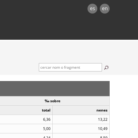
es
en
‰ sobre
total
nenes
6,36
13,22
5,00
10,49
4,24
8,59