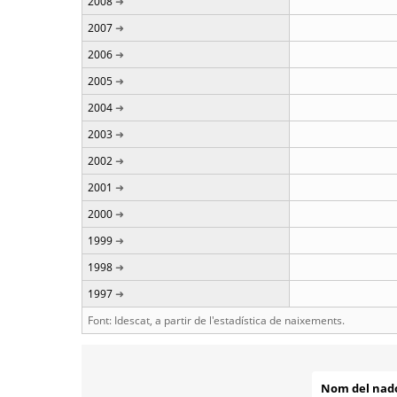
2008
2007
2006
2005
2004
2003
2002
2001
2000
1999
1998
1997
Font: Idescat, a partir de l'estadística de naixements.