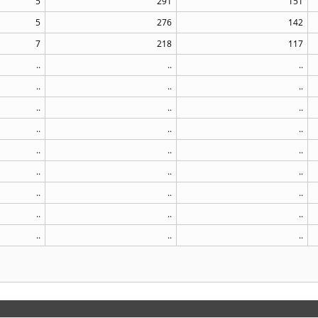
5
291
151
5
276
142
7
218
117
..
..
..
..
..
..
..
..
..
..
..
..
..
..
..
..
..
..
..
..
..
..
..
..
..
..
..