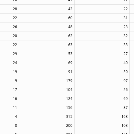
28
42
22
22
60
31
26
48
23
20
62
32
22
63
33
29
53
27
24
69
40
19
91
50
9
179
97
17
104
56
16
124
69
11
156
87
4
315
168
8
200
103