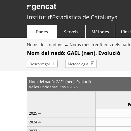
Institut d’Estadística de Catalunya
Dades
Serveis
Mètodes
L'Ins
Noms dels nadons
Noms més freqüents dels nad
Nom del nadó: GAEL (nen). Evolució
Descarregar
Metodologia
Nom del nadó: GAEL (nen). Evolució
Vallès Occidental. 1997-2025
F
2025
2024
2023