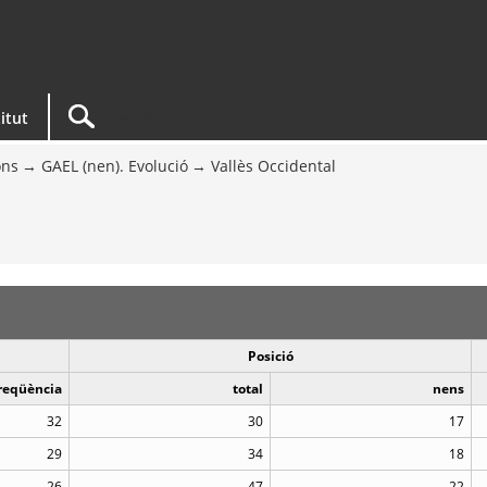
titut
ons
GAEL (nen). Evolució
Vallès Occidental
Posició
reqüència
total
nens
32
30
17
29
34
18
26
47
22