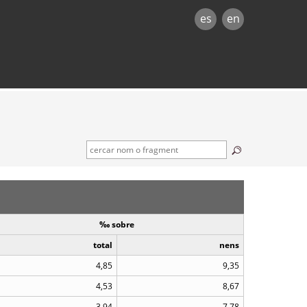
es
en
‰ sobre
total
nens
4,85
9,35
4,53
8,67
3,94
7,78