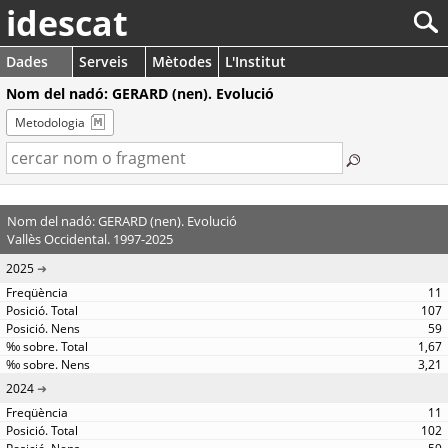
idescat
Dades
Serveis
Mètodes
L'Institut
Nom del nadó: GERARD (nen). Evolució
Metodologia
Nom del nadó: GERARD (nen). Evolució
Vallès Occidental. 1997-2025
2025
11
107
59
1,67
3,21
2024
11
102