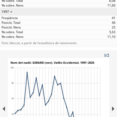
6,08
11,60
1997
41
46
25
5,63
11,10
Font: Idescat, a partir de l'estadística de naixements.