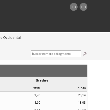
ca
en
ès Occidental
‰ sobre
total
niñas
9,70
20,14
8,60
18,03
6,51
13,19