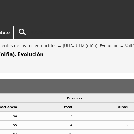
tituto
entes de los recién nacidos
JÚLIA/JULIA (niña). Evolución
Vall
niña). Evolución
Posición
recuencia
total
niñas
64
2
1
55
4
3
43
10
3