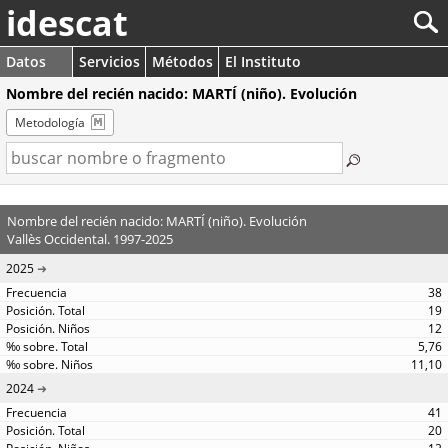
idescat
Datos
Servicios
Métodos
El Instituto
Nombre del recién nacido: MARTÍ (niño). Evolución
Metodología
Nombre del recién nacido: MARTÍ (niño). Evolución
Vallès Occidental. 1997-2025
2025
38
19
12
5,76
11,10
2024
41
20