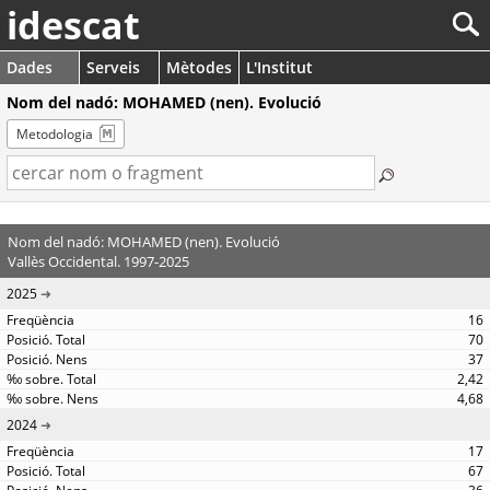
idescat
Dades
Serveis
Mètodes
L'Institut
Nom del nadó: MOHAMED (nen). Evolució
Metodologia
Nom del nadó: MOHAMED (nen). Evolució
Vallès Occidental. 1997-2025
2025
16
70
37
2,42
4,68
2024
17
67