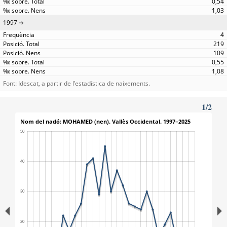
0,54
1,03
1997
4
219
109
0,55
1,08
Font: Idescat, a partir de l'estadística de naixements.